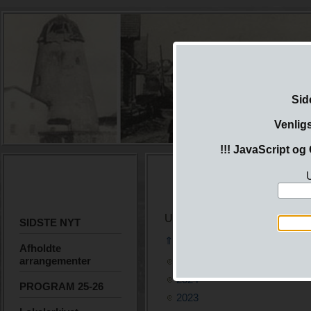
Sid
Venlig
!!! JavaScript og 
U
Undermenu
SIDSTE NYT
⇑ ..
Afholdte
arrangementer
2025
2024
PROGRAM 25-26
2023