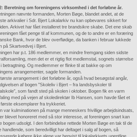
 2: Beretning om foreningens virksomhed i det forløbne år.
etningen nævnte formanden, Morten Bøge, blandet andet, at de
gste arkivalier i Sdr. Bjert Lokalarkiv nu kan opbevares sikkert for
tiden. Arkivet har fået installeret tre brandsikre skabe. Det ene skab
oreningen fået penge til af kommunen, og de to andre er en foræring
anske Bank, hvor de blev overflødige, da banken i februar lukkede
len på Skartvedvej i Bjert.
ningen har p.t. 186 medlemmer, en mindre fremgang siden sidste
alforsamling, men det er et rigtig flot medlemstal, sognets størrelse
 i betragtning. Og medlemmer er flinke til at bakke op om
ningens arrangementer, sagde formanden.
tørste arrangement i det forløbne år, også hvad besøgstal angår,
dgivelsen af bogen ”Skoleliv i Bjert – fra landsbyskoler til
alskole”, som fandt sted på skolen i oktober. Bogen fik en varm
aling med på vejen af skoledirektør Ib Hansen, som havde fået et
 første eksemplarer fra trykkeriet.
 var kulminationen på mange menneskers frivillige arbejdsindsats,
r blevet honoreret med så stor interesse, at foreningen snart kan
 bogen udsolgt. I den forbindelse rettede Morten Bøge en tak til de
e handlende, som beredvilligt har deltaget i salg af bogen, så
esserede købere ikke alene var henvist til lokalarkivets ugentlige