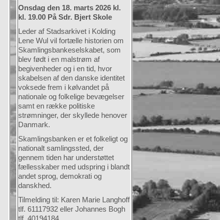
Onsdag den 18. marts 2026 kl.
kl. 19.00 På Sdr. Bjert Skole
Leder af Stadsarkivet i Kolding
Lene Wul vil fortælle historien om
Skamlingsbankeselskabet, som
blev født i en malstrøm af
begivenheder og i en tid, hvor
skabelsen af den danske identitet
voksede frem i kølvandet på
nationale og folkelige bevægelser
samt en række politiske
strømninger, der skyllede henover
Danmark.
Skamlingsbanken er et folkeligt og
nationalt samlingssted, der
gennem tiden har understøttet
fællesskaber med udspring i blandt
andet sprog, demokrati og
danskhed.
Tilmelding til: Karen Marie Langhoff
tlf. 61117932 eller Johannes Bogh
tlf. 40194184.