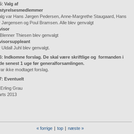
5: Valg af
estyrelsesmedlemmer
alg var Hans Jørgen Pedersen, Anne-Margrethe Staugaard, Hans
r Jørgensen og Poul Bramsen. Alle blev genvalgt
visor
Blenner Thiesen blev genvalgt
evisorsuppleant
 Uldall Juhl blev genvalgt.
 6: Indkomne forslag. De skal være skriftlige og formanden i
e senest 1 uge før generalforsamlingen.
ar ikke modtaget forslag.
7: Eventuelt
 Erling Grau
arts 2013
« forrige
|
top
|
næste »