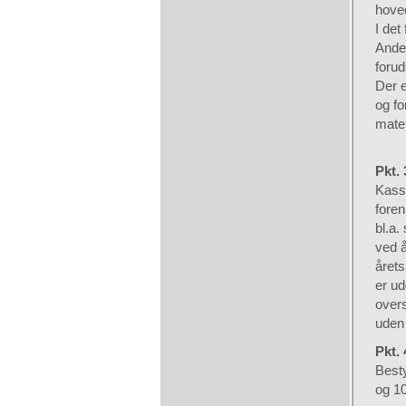
hove
I det
Ander
forud
Der e
og fo
mate
Pkt.
Kass
foren
bl.a.
ved 
årets
er ud
overs
uden
Pkt.
Besty
og 10