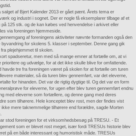
gstid.
salget af Bjert Kalender 2013 er gået pænt. Årets tema er
ærk og industri i sognet. Der er nogle få eksemplarer tilbage af et
 på 125 stk. og de kan købes ved henvendelse i arkivet eller
lles via foreningen hjemmeside.
n gennemgang af foreningens aktiviteter nævnte formanden også den
e byvandring for skolens 5. klasser i september. Denne gang gik
 fra plejehjemmet til skolen.
kort spadseretur, men med så mange emner at fortælle om, at vi
 prioritere og udvælge, for at det ikke skulle blive for omfattende.
 havde tre fra foreningen været på skolen for at fortælle om turen
levere materialer, så da turen blev gennemført, var det eleverne,
ortalte for hinanden. Det var de rigtig dygtige til. Og det var en form
eneralprøve for eleverne, for ugen efter blev turen gennemført endnu
ng med eleverne som fortællere, og denne gang med deres
dre som tilhørere. Hele konceptet blev rost, men der findes vist
r ikke mere taknemmelige tilhørere end forældre, sagde Morten
.
uar stod foreningen for et virksomhedsbesøg på TRESU. - Et
gement som er blevet rost meget, især fordi TRESUs historie blev
eret på en både interessant og humoristisk måde. TRESUs