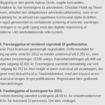
dbygning er den gamle Agtrup Skole, sagde formanden.
 forløbne år, har foreningens to arkivledere, Christian Holdt og Steen
sen, afsluttet den obligatoriske arkivlederuddannelse, som er en
sætning for, at arkivet kan oppebære kommunal støtte til driften.
r også gennemført en omfattende sortering af arkivets samlinger,
reningen er nu godt i gang med den digitale registrering af
rialerne i det landsdækkende edb-system.
 3: Forelæggelse af revideret regnskab til godkendelse.
erer Poul Bramsen gennemgik regnskabet. Driftsresultatet for
ing og arkiv viste for 2012 et mindre underskud på 2.291 kr., som
 skyldes investeringer i EDB-udstyr. Kassebeholdningen på drift var
årets udgang 32.831 kr. Foreningens samlede beholdning var ved
 udgang 60.752 kr. Heri indgår et pænt overskud på skolebogen, der
givet med tilskud fra bl.a. Stadsbiblioteket, med den klausul at evt.
kud skal bruges til nye publikationer. Regnskabet blev godkendt
 bemærkninger.
 4: Fastlæggelse af kontingent for 2013.
relsen foreslog uændret kontingent på 60 kr. for enkeltmedlemmer
0 kr. for husstand (2 personer). Det blev vedtaget.