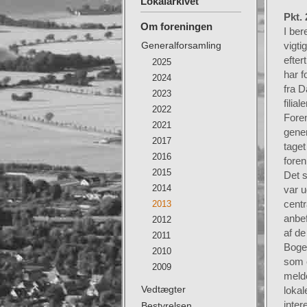
Lokalarkivet
Pkt.
Om foreningen
I ber
Generalforsamling
vigti
efter
2025
har f
2024
fra D
2023
filia
2022
Fore
2021
gener
2017
taget
2016
fore
2015
Det s
2014
var u
centr
2013
anbef
2012
af de
2011
Bogen
2010
som e
2009
melde
Vedtægter
lokal
inter
Bestyrelsen