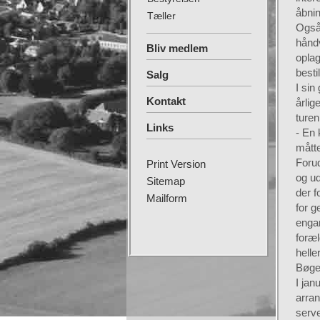
åbnin
Tæller
Også 
håndv
Bliv medlem
oplag
besti
Salg
I si
Kontakt
årlig
turen
Links
- En 
måtte
Forud
Print Version
og ud
Sitemap
der f
Mailform
for g
enga
foræl
helle
Bøge
I jan
arran
serv