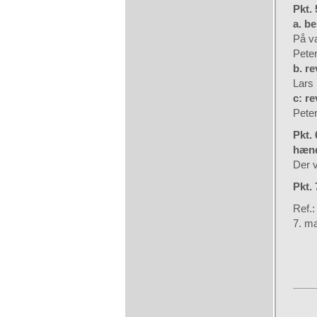
Pkt. 
a. b
På v
Pete
b. re
Lars 
c: r
Peter
Pkt.
hænd
Der v
Pkt. 
Ref.:
7. m