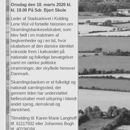
Onsdag den 18. marts 2026 kl.
kl. 19.00 På Sdr. Bjert Skole
Leder af Stadsarkivet i Kolding
Lene Wul vil fortælle historien om
Skamlingsbankeselskabet, som
blev født i en malstrøm af
begivenheder og i en tid, hvor
skabelsen af den danske identitet
voksede frem i kølvandet på
nationale og folkelige bevægelser
samt en række politiske
strømninger, der skyllede henover
Danmark.
Skamlingsbanken er et folkeligt og
nationalt samlingssted, der
gennem tiden har understøttet
fællesskaber med udspring i blandt
andet sprog, demokrati og
danskhed.
Tilmelding til: Karen Marie Langhoff
tlf. 61117932 eller Johannes Bogh
tlf. 40194184.