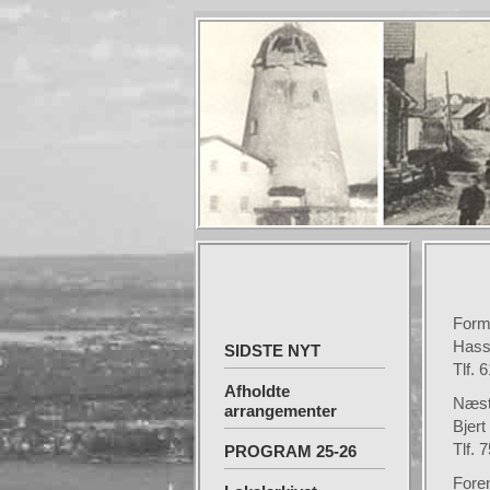
Form
Hass
SIDSTE NYT
Tlf. 
Afholdte
Næst
arrangementer
Bjert
Tlf. 
PROGRAM 25-26
Fore