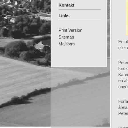
Kontakt
Links
Print Version
Sitemap
En uk
Mailform
eller
Peter
forsk
Karen
en af
navn
Forfa
årela
Pete