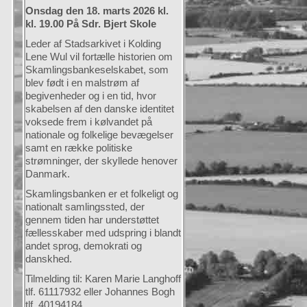
Onsdag den 18. marts 2026 kl.
kl. 19.00 På Sdr. Bjert Skole
Leder af Stadsarkivet i Kolding
Lene Wul vil fortælle historien om
Skamlingsbankeselskabet, som
blev født i en malstrøm af
begivenheder og i en tid, hvor
skabelsen af den danske identitet
voksede frem i kølvandet på
nationale og folkelige bevægelser
samt en række politiske
strømninger, der skyllede henover
Danmark.
Skamlingsbanken er et folkeligt og
nationalt samlingssted, der
gennem tiden har understøttet
fællesskaber med udspring i blandt
andet sprog, demokrati og
danskhed.
Tilmelding til: Karen Marie Langhoff
tlf. 61117932 eller Johannes Bogh
tlf. 40194184.