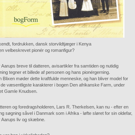
endt, fordrukken, dansk storvildtjæger i Kenya
 en velbeskrevet pionér og romanfigur?
 Aarups breve til datteren, avisartikler fra samtiden og nutidig
ning tegner et billede af personen og hans pionérgerning.
 Blixen møder dette kraftfulde menneske, og han bliver model for
 de væsentligste karakterer i bogen Den afrikanske Farm, under
et Gamle Knudsen.
tteren og foredragsholderen, Lars R. Therkelsen, kan nu - efter en
ng søgning såvel i Danmark som i Afrika - løfte sløret for sin oldefar,
r Aarups liv og skæbne.