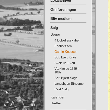
Lokalarkivet
Om foreningen
Bliv medlem
Salg
Bøger
4 Bofællesskaber
Egebotøsen
Gamle Knudsen
Sdr. Bjert Kirke
Skoleliv i Bjert
Vækkelse 1889 -
1089
Sdr. Bjært Sogn
Landsbyen Binderup
Rest Salg
Kalender
Hæfter