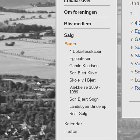
Lokalarkivet
Und
Om foreningen
⇑ ..
4 
Bliv medlem
Eg
Salg
Ga
Bøger
Sd
4 Bofællesskaber
Sk
Egebotøsen
Væ
Gamle Knudsen
Sd
Sdr. Bjert Kirke
La
Skoleliv i Bjert
Vækkelse 1889 -
Re
1089
Sdr. Bjært Sogn
Landsbyen Binderup
Rest Salg
Kalender
Hæfter