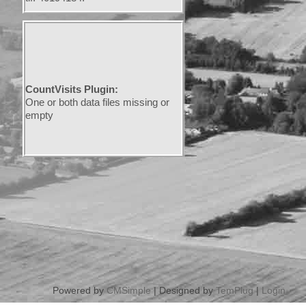
CountVisits Plugin:
One or both data files missing or
empty
Powered by
CMSimple
| Designed by
TemPlug
|
Login