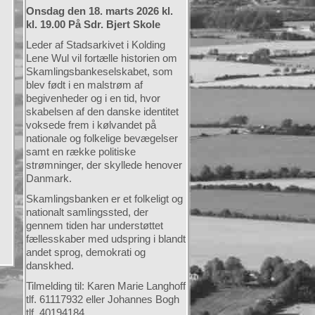
Onsdag den 18. marts 2026 kl.
kl. 19.00 På Sdr. Bjert Skole
Leder af Stadsarkivet i Kolding
Lene Wul vil fortælle historien om
Skamlingsbankeselskabet, som
blev født i en malstrøm af
begivenheder og i en tid, hvor
skabelsen af den danske identitet
voksede frem i kølvandet på
nationale og folkelige bevægelser
samt en række politiske
strømninger, der skyllede henover
Danmark.
Skamlingsbanken er et folkeligt og
nationalt samlingssted, der
gennem tiden har understøttet
fællesskaber med udspring i blandt
andet sprog, demokrati og
danskhed.
Tilmelding til: Karen Marie Langhoff
tlf. 61117932 eller Johannes Bogh
tlf. 40194184.