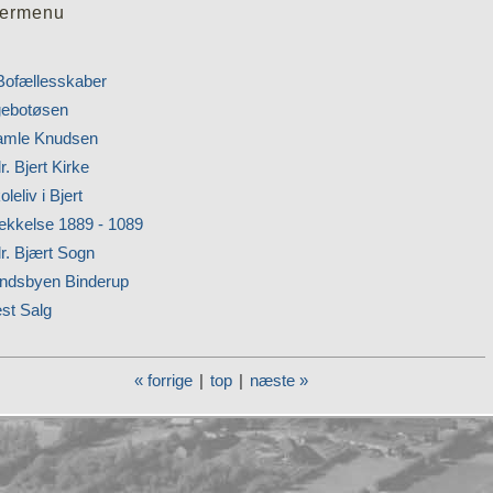
ermenu
Bofællesskaber
ebotøsen
mle Knudsen
r. Bjert Kirke
oleliv i Bjert
kkelse 1889 - 1089
r. Bjært Sogn
ndsbyen Binderup
st Salg
« forrige
|
top
|
næste »