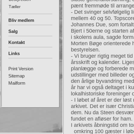
pænt fremmøde til arrang
Tæller
- Det svinger selvfølgelig 
mellem 40 og 50. Topscore
Bliv medlem
Johannes Due, som fortal
Bjert i 50erne og starten 
Salg
i skolens aula, sagde for
Kontakt
Morten Bøge orienterede h
bestyrelsen.
Links
- Vi bruger rigtig meget ti
årsskrift og kalender. Lig
planlægge og forberede m
Print Version
udstillinger med billeder og
Sitemap
den årlige byvandring med 
Mailform
år har vi også deltaget i
lokalhistoriske foreninger 
- I løbet af året er der løs
arkivet. Det er især Christ
dem. Nu da Steen desværr
fundet en afløser for ham.
I arkivets åbningstid om 
omkring 100 gæster i løb