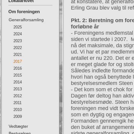
Lokalarkivet
at konstatere, at generalfo
Erling Grau blev valg til re
Om foreningen
Generalforsamling
Pkt. 2: Beretning om fo
forløbne år
2025
- Foreningens medlemstal 
2024
siden vi startede i 2007. M
2023
nå det maksimale, da stign
2022
ud. Vi har et par medlemme
2021
antallet er nu 220. Det er e
2017
er meget glade for og stolt
2016
Således indledte formande
2015
hvori han også benyttede l
2014
bestyrelsesmedlem Steen 
- Det kom som et chok for 
2013
Dagen før deltog han aktiv
2012
bestyrelsesmøde. Steen ha
2011
foreningen med vidt forske
2010
som en dygtig og engager
2009
Formanden gennemgik heref
Vedtægter
den buket af arrangementer
sidste generalforsamling, 
Bestyrelsen