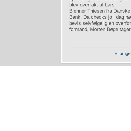
blev overrakt af Lars
Blenner Thiesen fra Danske
Bank. Da checks jo i dag høre
bevis selvfølgelig en overf
formand, Morten Bøge tager 
« forrige