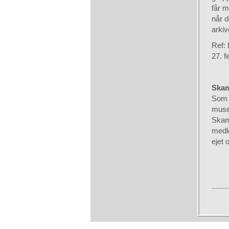
får m
når d
arkiv
Ref: 
27. f
Skam
Som o
muse
Skaml
medl
ejet