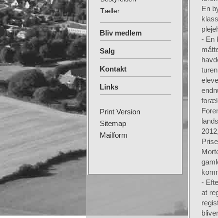
En by
Tæller
klass
pleje
Bliv medlem
- En
måtte
Salg
havde
Kontakt
turen
eleve
Links
endn
foræ
Foren
Print Version
lands
Sitemap
2012,
Mailform
Prise
Morte
gamle
komme
- Eft
at re
regis
blive