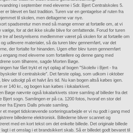
vandring i september med eleverne i Sdr. Bjert Centralskoles 5.
er er blevet en fast tradition. Turen var en gentagelse af ruten fra
hjemmet til skolen, men deltagerne var nye.
 kort spadseretur men med så mange emner at fortælle om, at vi
 vælge, for at det ikke skulle blive for omfattende. Forud for turen
 tre af bestyrelsens medlemmer været på skolen for at fortælle om
 og udlevere materialer, så da turen blev gennemført, var det
rne, der fortalte for hinanden. Ugen efter blev turen gennemført
u engang med eleverne som fortællere og denne gang med
ldrene som tilhørere, sagde Morten Bøge.
ingen har fået trykt et nyt oplag af bogen ”Skoleliv i Bjert - fra
byskoler til centralskole”. Det første oplag, som udkom i oktober
 blev udsolgt på et halvt års tid. Nu kan bogen altså købes igen.
n er 140 kr., og bogen kan købes i lokalarkivet.
n Bøge nævnte også lokalarkivets store samling af billeder fra det
 Bjert sogn. Samlingen er på ca. 1200 fotos, hvoraf en stor del
r fra Ejners Dalls private samling.
er et meget tidskrævende sorteringsarbejde er vi nu godt i gang med
gistrere billederne elektronisk. Billederne bliver scannet og
treret med en kort tekst om det enkelte billede. Det originale billede
r lagt i et omslag i et brandsikkert skab. Så er billedet godt bevaret til