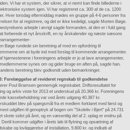
tiden. Vi har et system, der sikrer, at vi nemt kan finde billederne i
lektroniske system igen. Vi har registreret ca. 300 af de ca. 1200
der. Hver torsdag eftermiddag mødes en gruppe på 4-6 personer fra
relsen for at registrere, og det er ikke kedeligt, sagde Morten Bøge.
styrelsens arbejde i øvrigt sagde formanden, at den er i fuld gang
t forberede et nyt årsskrift, en ny årskalender og næste sæsons
arrangementer-
n Bøge rundede sin beretning af med en opfordring til
emmerne om at byde ind med forslag til kommende arrangementer.
af hjørnestenene i foreningens arbejde er jo at lave arrangementer,
medlemmerne synes om og gider bruge en aften på, sagde han.
andens beretning blev godkendt uden bemærkninger.
 3: Forelæggelse af revideret regnskab til godkendelse
erer Poul Bramsen gennemgik regnskabet. Driftsresultatet for
ing og arkiv viste for 2013 et underskud på 20.366 kr. Foreningens
ede kassebeholdning var ved årets udgang 40.387 kr.
rskuddet blev på spørgsmål fra et medlem forklaret med først og
est udgiften til genoptryk af bogen om ”Skoleliv i Bjert” på 24.731
et skete sidst på året, og en væsentlig del af 2. oplag er endnu på
. Dertil kommer udgifter i årets løb til flytning og opsætning af
skabe og lovliggørelse af installation, 9.800 kr. og indkøb af