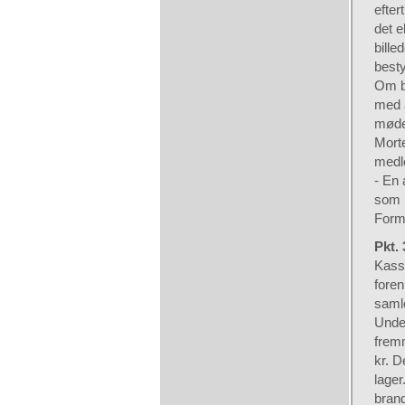
efter
det e
bille
besty
Om be
med a
møde
Morte
medl
- En 
som 
Form
Pkt.
Kass
foren
saml
Unde
fremm
kr. D
lager
brand