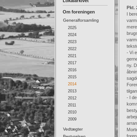
Lokalarkivet
Pkt.
Om foreningen
I ber
Generalforsamling
varmt
mere 
2025
brugs
2024
varm
2023
tekst
2022
- Vi 
2021
gerne
2017
ny. D
2016
åbnin
2015
sagd
2014
Fore
tilga
2013
- I d
2012
komme
2011
besty
2010
arbej
2009
arra
Vedtægter
Mort
foren
Bestyrelsen