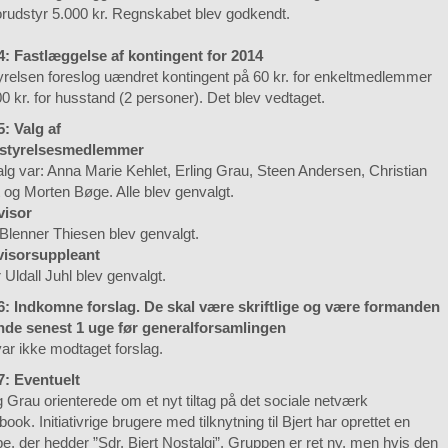
rudstyr 5.000 kr. Regnskabet blev godkendt.
 4: Fastlæggelse af kontingent for 2014
relsen foreslog uændret kontingent på 60 kr. for enkeltmedlemmer
0 kr. for husstand (2 personer). Det blev vedtaget.
5: Valg af
estyrelsesmedlemmer
lg var: Anna Marie Kehlet, Erling Grau, Steen Andersen, Christian
 og Morten Bøge. Alle blev genvalgt.
visor
Blenner Thiesen blev genvalgt.
evisorsuppleant
 Uldall Juhl blev genvalgt.
 6: Indkomne forslag. De skal være skriftlige og være formanden
nde senest 1 uge før generalforsamlingen
ar ikke modtaget forslag.
7: Eventuelt
g Grau orienterede om et nyt tiltag på det sociale netværk
ook. Initiativrige brugere med tilknytning til Bjert har oprettet en
e, der hedder ”Sdr. Bjert Nostalgi”. Gruppen er ret ny, men hvis den