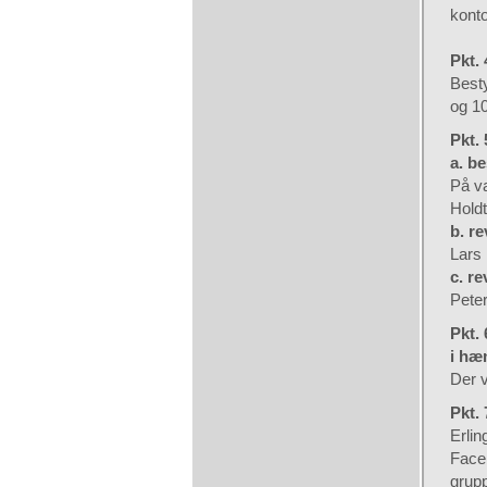
konto
Pkt.
Besty
og 10
Pkt. 
a. b
På va
Holdt
b. re
Lars 
c. r
Peter
Pkt.
i hæ
Der v
Pkt. 
Erlin
Faceb
grupp