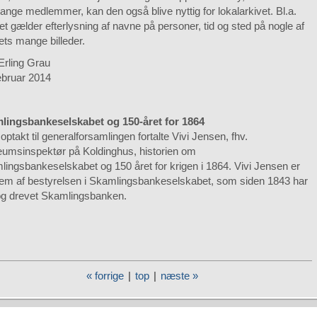
ange medlemmer, kan den også blive nyttig for lokalarkivet. Bl.a.
et gælder efterlysning af navne på personer, tid og sted på nogle af
ets mange billeder.
Erling Grau
ebruar 2014
lingsbankeselskabet og 150-året for 1864
ptakt til generalforsamlingen fortalte Vivi Jensen, fhv.
umsinspektør på Koldinghus, historien om
ingsbankeselskabet og 150 året for krigen i 1864. Vivi Jensen er
em af bestyrelsen i Skamlingsbankeselskabet, som siden 1843 har
 og drevet Skamlingsbanken.
« forrige
|
top
|
næste »