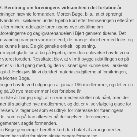
 2: Beretning om foreningens virksomhed i det forløbne år
etningen nævnte formanden, Morten Bøge, bl.a., at et sprængt
vandsrør i kælderen under Egebo kort efter ferniseringen i efteråret
eller mindre ødelagde foreningens nye udstilling om
foreningerne og dagligvarehandelen i Bjert gennem tiderne. Det
e vand og dampen var mere end, de mange plancher med fotos og
er kunne klare. De gik ganske enkelt i opløsning.
er meget glade for at bo på Egebo, men den oplevelse havde vi nu
 været foruden. Resultatet blev, at vi må bygge udstillingen op på
et er vi i fuld gang med, og den vil snart igen kunne ses i arkivets
gstid. Heldigvis fik vi dækket materialeudgifterne af forsikringen,
e Morten Bøge.
ningen havde ved udgangen af januar 196 medlemmer, og det er en
ng på 10 nye medlemmer i det forløbne år.
e sidste år har jeg sagt, at nu var medlemsloftet nok nået, men der
r til stadighed nye medlemmer, og det er vi selvfølgelig glade for i
relsen. Vi tager det som et udtryk for interesse for foreningens
de, som også kan aflæses på deltagelsen i foreningens
ngementer, sagde formanden.
en Bøge gennemgik herefter kort den buket af arrangementer,
ingen har stået for siden sidste generalforsamling.