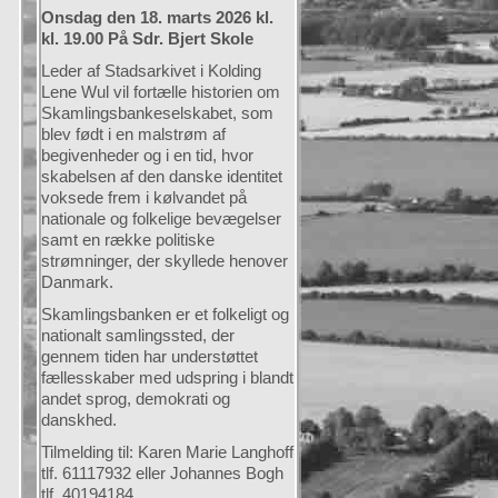
Onsdag den 18. marts 2026 kl.
kl. 19.00 På Sdr. Bjert Skole
Leder af Stadsarkivet i Kolding
Lene Wul vil fortælle historien om
Skamlingsbankeselskabet, som
blev født i en malstrøm af
begivenheder og i en tid, hvor
skabelsen af den danske identitet
voksede frem i kølvandet på
nationale og folkelige bevægelser
samt en række politiske
strømninger, der skyllede henover
Danmark.
Skamlingsbanken er et folkeligt og
nationalt samlingssted, der
gennem tiden har understøttet
fællesskaber med udspring i blandt
andet sprog, demokrati og
danskhed.
Tilmelding til: Karen Marie Langhoff
tlf. 61117932 eller Johannes Bogh
tlf. 40194184.