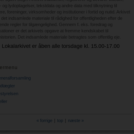
d- og lydoptagelser, tekstdata og andre data med tilknytning til
re, foreninger, virksomheder og institutioner i fortid og nutid. Arkivet
er det indsamlede materiale til rådighed for offentligheden efter de
nde regler for tilgængelighed. Gennem f. eks. foredrag og
kationer er det arkivets opgave at fremme kendskabet til
historien. Det indsamlede materiale betragtes som offentlig eje.
Lokalarkivet er åben alle torsdage kl. 15.00-17.00
ermenu
neralforsamling
dtægter
styrelsen
ller
« forrige
|
top
|
næste »