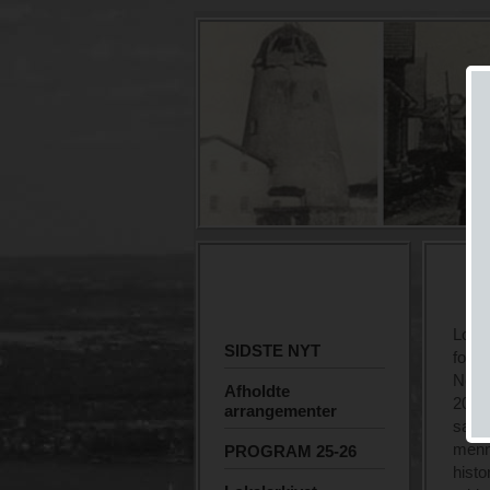
Lokal
SIDSTE NYT
fore
Nogle
Afholdte
2006 
arrangementer
samli
menne
PROGRAM 25-26
histo