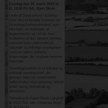
Onsdag den 18. marts 2026 kl.
kl. 19.00 På Sdr. Bjert Skole
Leder af Stadsarkivet i Kolding
Lene Wul vil fortælle historien om
Skamlingsbankeselskabet, som
blev født i en malstrøm af
begivenheder og i en tid, hvor
skabelsen af den danske identitet
voksede frem i kølvandet på
nationale og folkelige bevægelser
samt en række politiske
strømninger, der skyllede henover
Danmark.
Skamlingsbanken er et folkeligt og
nationalt samlingssted, der
gennem tiden har understøttet
fællesskaber med udspring i blandt
andet sprog, demokrati og
danskhed.
Tilmelding til: Karen Marie Langhoff
tlf. 61117932 eller Johannes Bogh
tlf. 40194184.