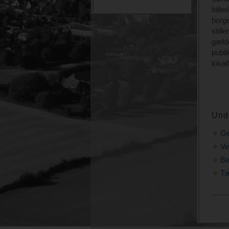
bille
borge
still
gælde
publi
lokal
Und
Ge
Ve
Be
Tæ