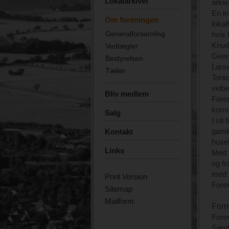
Lokalarkivet
arkiv
En in
Om foreningen
lokal
Generalforsamling
hvis 
Knud
Vedtægter
Georg
Bestyrelsen
Lars
Tæller
Torsd
velbe
Bliv medlem
Fore
komm
Salg
I sit
gamle
Kontakt
huset
Links
Med v
og fr
med l
Print Version
Foren
Sitemap
Mailform
Form
Foren
Sønde