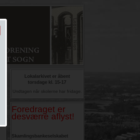
Lokalarkivet er åbent
torsdage kl. 15-17
Undtagen når skolerne har fridage.
Foredraget er
desværre aflyst!
Skamlingsbankeselskabet