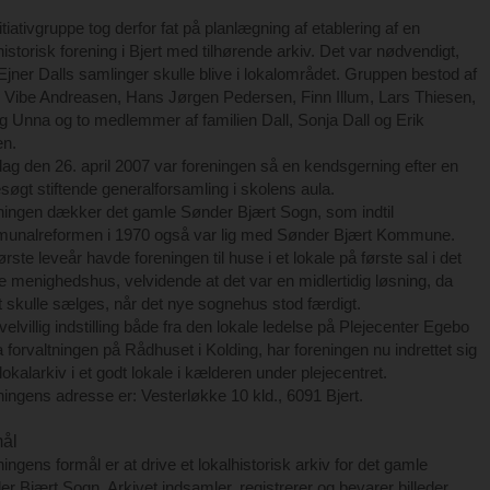
.
itiativgruppe tog derfor fat på planlægning af etablering af en
historisk forening i Bjert med tilhørende arkiv. Det var nødvendigt,
Ejner Dalls samlinger skulle blive i lokalområdet. Gruppen bestod af
 Vibe Andreasen, Hans Jørgen Pedersen, Finn Illum, Lars Thiesen,
 Unna og to medlemmer af familien Dall, Sonja Dall og Erik
en.
ag den 26. april 2007 var foreningen så en kendsgerning efter en
søgt stiftende generalforsamling i skolens aula.
ningen dækker det gamle Sønder Bjært Sogn, som indtil
unalreformen i 1970 også var lig med Sønder Bjært Kommune.
 første leveår havde foreningen til huse i et lokale på første sal i det
 menighedshus, velvidende at det var en midlertidig løsning, da
 skulle sælges, når det nye sognehus stod færdigt.
elvillig indstilling både fra den lokale ledelse på Plejecenter Egebo
a forvaltningen på Rådhuset i Kolding, har foreningen nu indrettet sig
okalarkiv i et godt lokale i kælderen under plejecentret.
ingens adresse er: Vesterløkke 10 kld., 6091 Bjert.
ål
ingens formål er at drive et lokalhistorisk arkiv for det gamle
r Bjært Sogn. Arkivet indsamler, registrerer og bevarer billeder,