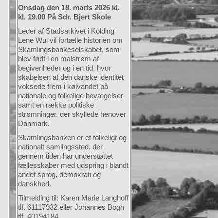
Onsdag den 18. marts 2026 kl.
kl. 19.00 På Sdr. Bjert Skole
Leder af Stadsarkivet i Kolding
Lene Wul vil fortælle historien om
Skamlingsbankeselskabet, som
blev født i en malstrøm af
begivenheder og i en tid, hvor
skabelsen af den danske identitet
voksede frem i kølvandet på
nationale og folkelige bevægelser
samt en række politiske
strømninger, der skyllede henover
Danmark.
Skamlingsbanken er et folkeligt og
nationalt samlingssted, der
gennem tiden har understøttet
fællesskaber med udspring i blandt
andet sprog, demokrati og
danskhed.
Tilmelding til: Karen Marie Langhoff
tlf. 61117932 eller Johannes Bogh
tlf. 40194184.