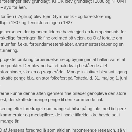
e foreninger blev grundlagt. KFUK blev grundlagt i 1888 og KFUM i
– syd for åen.
for åen (i Agtrup) blev Bjert Gymnastik - og Idrætsforening
lagt i 1907 og Tennisforeningen i 1927.
e personer, der igennem tiderne havde gjort en kæmpeindsats for
rskellige foreninger, fik fine ord med på vejen, og Olaf fortalte om
 triumfer, f.eks. forbundsmesterskaber, amtsmesterskaber og en
turnering.
projektet omkring forberedelserne og bygningen af hallen var et af
ore punkter. Der blev nedsat et haludvalg bestående af 4
sforeninger, skolen og sognerådet. Mange initiativer blev sat i gang
t skaffe penge bl.a. en stor folkefest på Toftedal d. 31. maj og 1. juni
.
rerne kunne denne aften igennem fine billeder genopleve den store
fest, der skaffede mange penge til den kommende hal.
sen og efter foredraget nød mange at hilse på og tale med tidligere
kammerater og medspillere, de i nogle tilfælde ikke havde set i
g mange år.
laf Jensens foredrag lå som altid en imponerende research, så vi