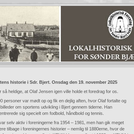
tens historie i Sdr. Bjert. Onsdag den 19. november 2025
r så heldige, at Olaf Jensen igen ville holde et foredrag for os.
0 personer var mødt op og fik en dejlig aften, hvor Olaf fortalte og
 billeder om sportens udvikling i Bjert gennem tiderne. Han
ntrerede sig specielt om fodbold, håndbold og tennis.
var selv aktiv i foreningerne fra 1954 – 1981, men han gik meget
re tilbage i foreningernes historier – nemlig til 1880erne, hvor de