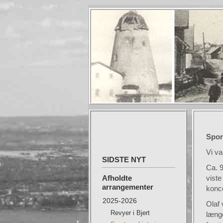
Spor
Vi va
SIDSTE NYT
Ca. 9
Afholdte
viste
arrangementer
konce
2025-2026
Olaf 
Revyer i Bjert
længe