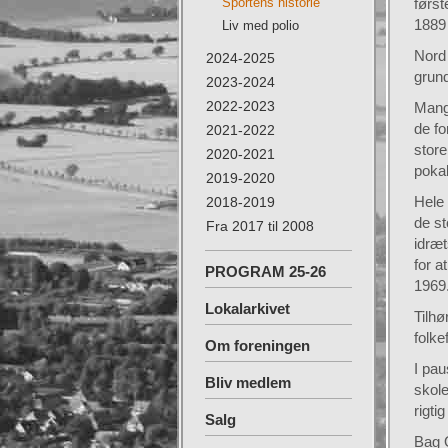
Sportens historie
først
1889 
Liv med polio
Nord 
2024-2025
grund
2023-2024
2022-2023
Mang
de fo
2021-2022
store
2020-2021
pokal
2019-2020
Hele 
2018-2019
de st
Fra 2017 til 2008
idræt
for a
PROGRAM 25-26
1969
Lokalarkivet
Tilhø
folke
Om foreningen
I pau
Bliv medlem
skole
rigti
Salg
Bag O