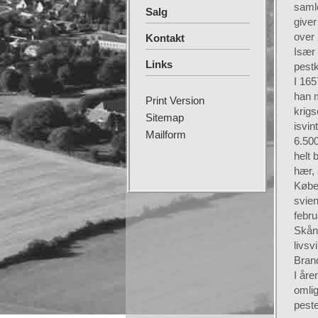
samle
Salg
giver
over 
Kontakt
Især 
Links
pest
I 16
han 
Print Version
krigs
Sitemap
isvin
Mailform
6.500
helt
hær, 
Købe
svie
febru
Skån
livsv
Bran
I åre
omlig
peste