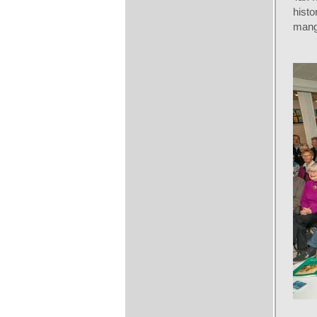
hist
mang