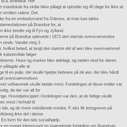
 bl.a. Brandsø. Her
 mandskab fra skibe blive pålagt at opholde sig 40 dage for ikke at
e smitten videre. Det
yder fra en embedsmand fra Odense, at man kan takke
tænestationen på Brandsø for, at
n ikke bredte sig til Fyn og Jylland.
erne på Brandsø oplevede i 1872 den største oversvømmelse
n sinde. Vandet steg 3
, hvilket betød, at langt den største del af øen blev oversvømmet.
ik katastrofale følger
eboerne. Huse og marker blev ødelagt, og nøden stod for døren.
n pålagde alle at
ge til en pulje, der skulle hjælpe beboere på de øer, der blev hårdt
 af oversvømmelsen.
st velhavende skulle betale mest. Fordelingen af disse midler var
elig, da der var alt for
nge. Hovedprincippet i fordelingen var den, at de fattige skulle
es mest i forhold til
 tab, og de mere velstående mindre. F. eks fik lensgreven på
lsborg ikke del i denne
. En form for den tids socialhjælp.
for en meget interessant og spændende fortælling om Brandsøs