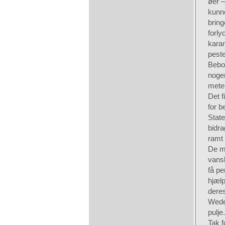
øer –
kunne
bring
forl
karan
peste
Bebo
noge
meter
Det f
for b
State
bidra
ramt
De me
vansk
få pe
hjælp
deres
Wedel
pulje
Tak 