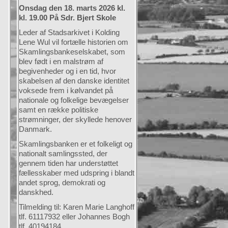
Onsdag den 18. marts 2026 kl.
kl. 19.00 På Sdr. Bjert Skole
Leder af Stadsarkivet i Kolding
Lene Wul vil fortælle historien om
Skamlingsbankeselskabet, som
blev født i en malstrøm af
begivenheder og i en tid, hvor
skabelsen af den danske identitet
voksede frem i kølvandet på
nationale og folkelige bevægelser
samt en række politiske
strømninger, der skyllede henover
Danmark.
Skamlingsbanken er et folkeligt og
nationalt samlingssted, der
gennem tiden har understøttet
fællesskaber med udspring i blandt
andet sprog, demokrati og
danskhed.
Tilmelding til: Karen Marie Langhoff
tlf. 61117932 eller Johannes Bogh
tlf. 40194184.