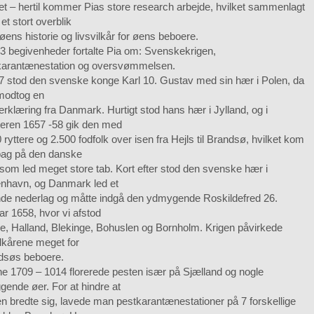
t – hertil kommer Pias store research arbejde, hvilket sammenlagt
 et stort overblik
øens historie og livsvilkår for øens beboere.
3 begivenheder fortalte Pia om: Svenskekrigen,
karantænestation og oversvømmelsen.
57 stod den svenske konge Karl 10. Gustav med sin hær i Polen, da
modtog en
erklæring fra Danmark. Hurtigt stod hans hær i Jylland, og i
teren 1657 -58 gik den med
 ryttere og 2.500 fodfolk over isen fra Hejls til Brandsø, hvilket kom
 bag på den danske
som led meget store tab. Kort efter stod den svenske hær i
nhavn, og Danmark led et
nde nederlag og måtte indgå den ydmygende Roskildefred 26.
ar 1658, hvor vi afstod
e, Halland, Blekinge, Bohuslen og Bornholm. Krigen påvirkede
ilkårene meget for
dsøs beboere.
ne 1709 – 1014 florerede pesten især på Sjælland og nogle
gende øer. For at hindre at
n bredte sig, lavede man pestkarantænestationer på 7 forskellige