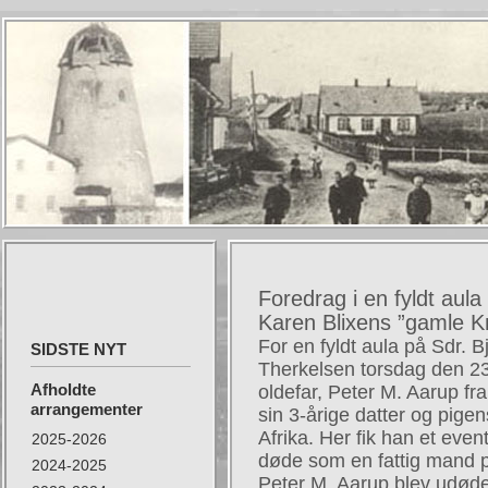
Foredrag i en fyldt aul
Karen Blixens ”gamle 
For en fyldt aula på Sdr. B
SIDSTE NYT
Therkelsen torsdag den 23
Afholdte
oldefar, Peter M. Aarup fr
arrangementer
sin 3-årige datter og pigen
Afrika. Her fik han et even
2025-2026
døde som en fattig mand p
2024-2025
Peter M. Aarup blev udødel