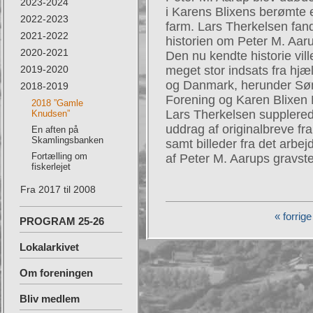
2023-2024
i Karens Blixens berømte 
2022-2023
farm. Lars Therkelsen fandt
2021-2022
historien om Peter M. Aar
2020-2021
Den nu kendte historie vi
2019-2020
meget stor indsats fra hj
og Danmark, herunder Sønd
2018-2019
Forening og Karen Blixen
2018 ”Gamle
Lars Therkelsen supplerede
Knudsen”
uddrag af originalbreve fra 
En aften på
Skamlingsbanken
samt billeder fra det arbejd
Fortælling om
af Peter M. Aarups gravste
fiskerlejet
Fra 2017 til 2008
« forrige
PROGRAM 25-26
Lokalarkivet
Om foreningen
Bliv medlem