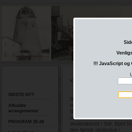
Sid
Venlig
!!! JavaScript og 
U
Koster 100 kr plus evt for
SIDSTE NYT
Bogen blev præsenteret ve
centralskolens aula freda
Afholdte
arrangementer
Bjert – fra landsbyskoler ti
centralskole” fortæller om
PROGRAM 25-26
skolevæsnet i Sdr. Bjert fr
den første skolestue i