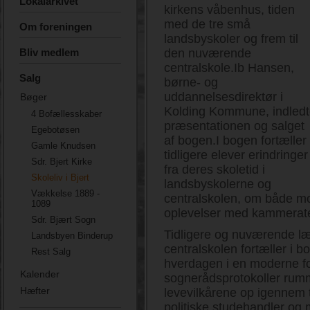
Lokalarkivet
kirkens våbenhus, tiden
med de tre små
Om foreningen
landsbyskoler og frem til
Bliv medlem
den nuværende
centralskole.Ib Hansen,
Salg
børne- og
uddannelsesdirektør i
Bøger
Kolding Kommune, indled
4 Bofællesskaber
præsentationen og salget
Egebotøsen
af bogen.I bogen fortæller
Gamle Knudsen
tidligere elever erindringer
Sdr. Bjert Kirke
fra deres skoletid i
Skoleliv i Bjert
landsbyskolerne og
Vækkelse 1889 -
centralskolen, om både
1089
oplevelser med kammerate
Sdr. Bjært Sogn
Tidligere og nuværende l
Landsbyen Binderup
centralskolen fortæller i 
Rest Salg
hverdagen i en moderne fo
Kalender
sognerådsprotokoller rum
Hæfter
levevilkårene op igennem t
politiske studehandler og 