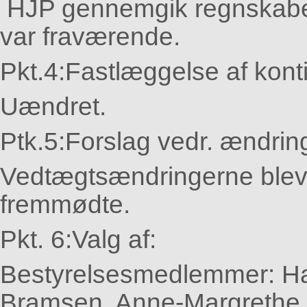
HJP gennemgik regnskabet
var fraværende.
Pkt.4:
Fastlæggelse af konti
Uændret.
Ptk.5:
Forslag vedr. ændrin
Vedtægtsændringerne blev
fremmødte.
Pkt. 6:
Valg af:
Bestyrelsesmedlemmer: Ha
Bramsen, Anne-Margrethe 