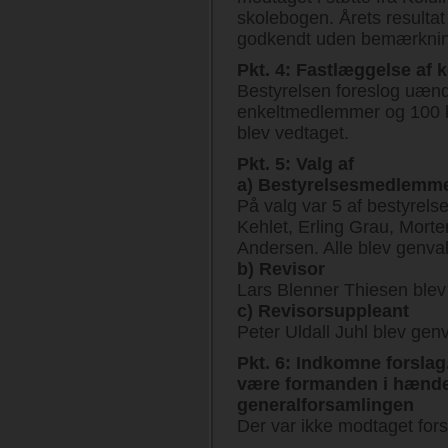
skolebogen. Årets resultat
godkendt uden bemærknin
Pkt. 4: Fastlæggelse af k
Bestyrelsen foreslog uændr
enkeltmedlemmer og 100 kr
blev vedtaget.
Pkt. 5: Valg af
a) Bestyrelsesmedlemm
På valg var 5 af bestyre
Kehlet, Erling Grau, Mort
Andersen. Alle blev genval
b) Revisor
Lars Blenner Thiesen blev
c) Revisorsuppleant
Peter Uldall Juhl blev genv
Pkt. 6: Indkomne forslag.
være formanden i hænde
generalforsamlingen
Der var ikke modtaget fors