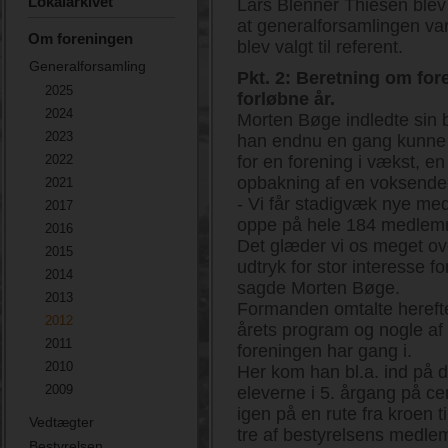
Lokalarkivet
Lars Blenner Thiesen blev v
at generalforsamlingen var 
Om foreningen
blev valgt til referent.
Generalforsamling
Pkt. 2: Beretning om fo
2025
forløbne år.
2024
Morten Bøge indledte sin b
2023
han endnu en gang kunne 
2022
for en forening i vækst, en
opbakning af en voksend
2021
- Vi får stadigvæk nye med
2017
oppe på hele 184 medlemme
2016
Det glæder vi os meget ov
2015
udtryk for stor interesse f
2014
sagde Morten Bøge.
2013
Formanden omtalte herefte
2012
årets program og nogle af 
2011
foreningen har gang i.
2010
Her kom han bl.a. ind på 
2009
eleverne i 5. årgang på ce
igen på en rute fra kroen 
Vedtægter
tre af bestyrelsens medlem
Bestyrelsen