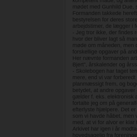
kompetent måde, og aften
mødet med Gunhild Due, 
Formanden takkede hereft
bestyrelsen for deres st
arbejdstimer, de lægger i 
- Jeg tror ikke, der findes
hvor der bliver lagt så man
møde om måneden, men de
forskellige opgaver på and
Her nævnte formanden arb
Bjert”, årskalender og årssk
- Skolebogen har taget te
mere, end vi var forberedt
planmæssigt frem, og boge
betydet, at andre opgaver e
gælder f. eks. elektronisk a
fortalte jeg om på general
efterlyste hjælpere. Det e
som vi havde håbet, men vi
med, at vi for alvor er klar
Arkivet har igen i år modt
hovedsagelig fra forening