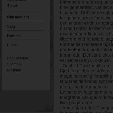
børnene om turen og udlev
Tæller
blev gennemført, var det el
hinanden. Det var de rigtig
Bliv medlem
for generalprøve for elever
gennemført endnu engang 
Salg
nu med deres forældre som
rost, men der findes vist 
Kontakt
tilhørere end forældre, s
Formanden noterede også,
Links
mødeaftener med lokale for
fremmøde. Det var f. eks. til
Print Version
var emnet den 6. oktober.
Sitemap
- Gunhild Due fortalte om,
Mailform
Bjert fra midten af 40’ern
meget personlig fortælling
landarbejderkones synsvin
aften, sagde formanden.
Emnet blev fulgt op med en
Margrethe Staugaard fortal
livet på gårdene.
- Anne-Margrethe Staugaar