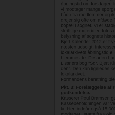
åbningstid om torsdagen k
vi modtager mange spørgs
både fra medlemmer og i
drejer sig ofte om afdøde
bopæl i sognet. Vi er stadig
skriftlige materialer, fotos e
belysning af sognets hist
Bjert Kalender 2012 er try
næsten udsolgt. Interesse
lokalarkivets åbningstid el
hjemmeside. Desuden har v
Lissners bog ”Sdr. Bjert 
den”. Den kan ligeledes k
lokalarkivet.
Formandens beretning bl
Pkt. 3: Forelæggelse af r
godkendelse.
Kasserer Poul Bramsen g
Kassebeholdningen var ve
kr. Heri indgår også 15.00
modtaget i støtte fra Kold