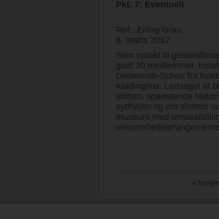
Pkt. 7: Eventuelt
Ref.: Erling Grau
8. marts 2012
Som optakt til generalfors
godt 30 medlemmer, forta
Dedenroth-Schou fra Kold
Koldinghus. Ledsaget af bil
slottets spændende histori
sydfløjen og om slottets ud
museum med temaudstillinge
virksomhedsarrangemente
« forrige