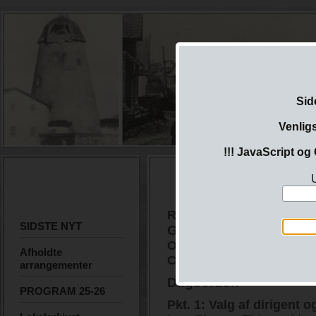
Sid
Venlig
!!! JavaScript og 
U
REFERAT fra
SIDSTE NYT
Generalforsamling
Onsdag 22. februar 2012 k
Afholdte
Centralskole
arrangementer
Dagsorden
PROGRAM 25-26
Pkt. 1: Valg af dirigent o