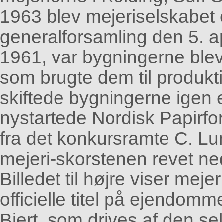
1963 blev mejeriselskabet
generalforsamling den 5. apri
1961, var bygningerne bleve
som brugte dem til produkt
skiftede bygningerne igen e
nystartede Nordisk Papirfor
fra det konkursramte C. Lu
mejeri-skorstenen revet ne
Billedet til højre viser mej
officielle titel på ejendomm
Bjert, som drives af den sel