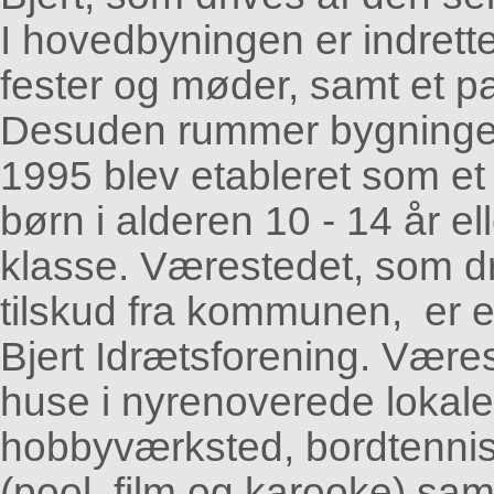
I hovedbyningen er indrettet
fester og møder, samt et par
Desuden rummer bygninger
1
995 blev etableret som et fr
børn i alderen 10 - 14 år elle
klasse. Værestedet, som d
tilskud fra kommunen, er e
Bjert Idrætsforening. Værest
huse i nyrenoverede lokale
hobbyværksted, bordtennis
(pool, film og karooke) sam