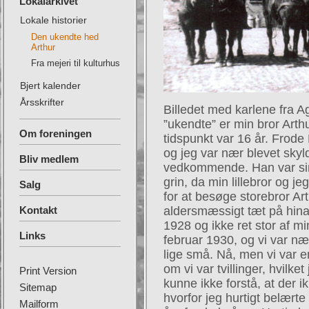
Lokalarkivet
Lokale historier
Den ukendte hed
Arthur
Fra mejeri til kulturhus
Bjert kalender
Årsskrifter
Billedet med karlene fra A
”ukendte” er min bror Art
Om foreningen
tidspunkt var 16 år. Frode
og jeg var nær blevet skyld 
Bliv medlem
vedkommende. Han var si
grin, da min lillebror og j
Salg
for at besøge storebror Arth
Kontakt
aldersmæssigt tæt på hina
1928 og ikke ret stor af min
Links
februar 1930, og vi var næs
lige små. Nå, men vi var en
om vi var tvillinger, hvilk
Print Version
kunne ikke forstå, at der i
Sitemap
hvorfor jeg hurtigt belærte
Mailform