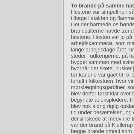
To brande på samme na
Hestene var simpelthen så
tilbage i stalden og flamm
Det der harmede os bønder
brandstifterne havde tænd
hestene. Hesten var jo p
arbejdskammerat, som man 
lange arbejdsdage året run
steder i udlængerne, på ha
bygget sammen med svines
hvornår det skete, husker 
før karlene var gået til ro.
fortalt i folkestuen, hvor
mørklægningsgardiner, so
blev derfor først klar ove
begyndte at eksplodere. 
blev nok aldrig rigtig opkla
tid under besættelsen, og
der ønskede at medvirke t
var der brand på Kjellerup
begge brande omtalt som 