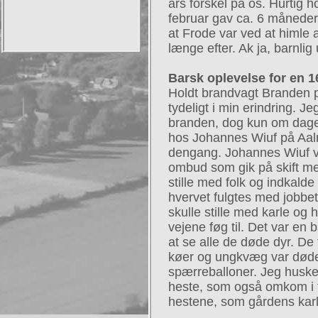
års forskel på os. Hurtig 
februar gav ca. 6 måneder
at Frode var ved at himle a
længe efter. Ak ja, barnlig
Barsk oplevelse for en 1
Holdt brandvagt Branden p
tydeligt i min erindring. 
branden, dog kun om dagen
hos Johannes Wiuf på Aal
dengang. Johannes Wiuf va
ombud som gik på skift m
stille med folk og indkalde
hvervet fulgtes med jobbe
skulle stille med karle og 
vejene føg til. Det var en 
at se alle de døde dyr. De 
køer og ungkvæg var død
spærreballoner. Jeg husker
heste, som også omkom i 
hestene, som gårdens karl