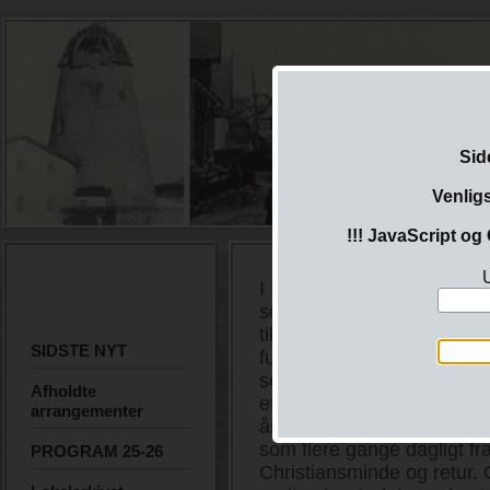
Sid
Venlig
!!! JavaScript og 
U
I 1887 flyttede E. V. Peter
sommerrestaurant Louisehø
til den vestlige ende af fj
SIDSTE NYT
fungerede den frem til om
sommerrestaurant under n
Afholdte
et yndet udflugtsmål for se
arrangementer
årrække havde restauratør 
som flere gange dagligt fr
PROGRAM 25-26
Christiansminde og retur.