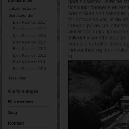
Lokalarkivet
godt spisested. Især de steg
tidspunkt dannede en kred
Lokale historier
borgerskab den såkaldte ”
Bjert kalender
for optagelse var, at de a
Bjert Kalender 2017
længde på 65 cm. Christ
Bjert Kalender 2016
aktiviteter, f.eks. koncert
Bjert Kalender 2015
Billedet viser Christiansmi
Bjert Kalender 2014
som alle fortæller deres eg
Bjert Kalender 2013
virksomhed og mennesker i
kr.
Bjert Kalender 2012
Bjert Kalender 2011
Bjert Kalender 2010
Årsskrifter
Om foreningen
Bliv medlem
Salg
Kontakt