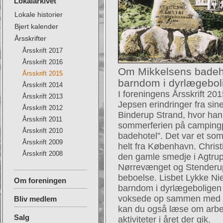
Lokalarkivet
Lokale historier
Bjert kalender
Årsskrifter
Årsskrift 2017
Årsskrift 2016
Om Mikkelsens badeh
Årsskrift 2015
barndom i dyrlægebol
Årsskrift 2014
I foreningens Årsskrift 20
Årsskrift 2013
Jepsen erindringer fra si
Årsskrift 2012
Binderup Strand, hvor han 
Årsskrift 2011
sommerferien på campingp
Årsskrift 2010
badehotel”. Det var et so
Årsskrift 2009
helt fra København. Christ
Årsskrift 2008
den gamle smedje i Agtrup.
Nørrevænget og Stenderup
beboelse. Lisbet Lykke Niel
Om foreningen
barndom i dyrlægeboligen p
voksede op sammen med sin
Bliv medlem
kan du også læse om arbej
Salg
aktiviteter i året der gik.