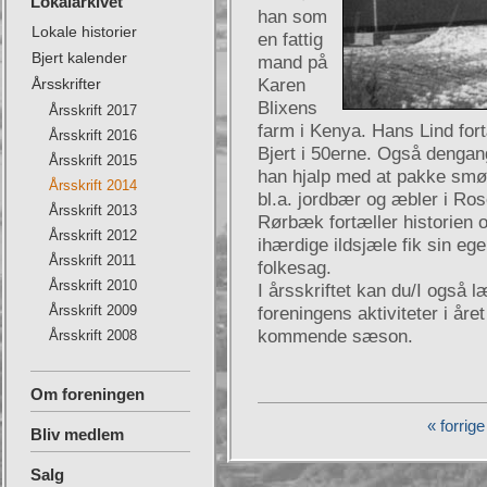
Lokalarkivet
han som
Lokale historier
en fattig
Bjert kalender
mand på
Årsskrifter
Karen
Blixens
Årsskrift 2017
farm i Kenya. Hans Lind fort
Årsskrift 2016
Bjert i 50erne. Også dengan
Årsskrift 2015
han hjalp med at pakke smør
Årsskrift 2014
bl.a. jordbær og æbler i Ro
Årsskrift 2013
Rørbæk fortæller historien 
Årsskrift 2012
ihærdige ildsjæle fik sin ege
Årsskrift 2011
folkesag.
Årsskrift 2010
I årsskriftet kan du/I også l
Årsskrift 2009
foreningens aktiviteter i år
kommende sæson.
Årsskrift 2008
Om foreningen
« forrige
Bliv medlem
Salg