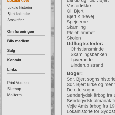
Landbrug i Sdr. Bjert
Lokalarkivet
Vesterløkke
Lokale historier
Gl. Bjert
Bjert kalender
Bjert Kirkevej
Årsskrifter
Spejderne
Skamling
Om foreningen
Plejehjemmet
Skolen
Bliv medlem
Udflugtssteder:
Christiansminde
Salg
Skamlingsbanken
Løverodde
Kontakt
Binderup strand
Links
Bøger:
Sdr. Bjert sogns histori
Print Version
Sdr. Bjert kirke og me
Sitemap
De otte sogne
Mailform
Sønderjydsk årbog fra 1
Sønderjydsk almanak fr
Vejle Amts årbog fra 19
Lokalhistorie for Sydøs