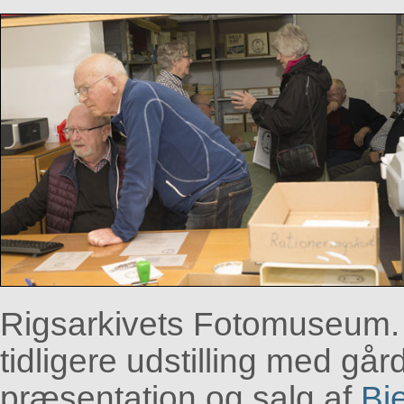
Rigsarkivets Fotomuseum. 
tidligere udstilling med går
præsentation og salg af
Bj