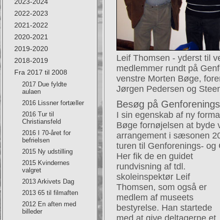
2023-2024
2022-2023
2021-2022
2020-2021
2019-2020
Leif Thomsen - yderst til 
2018-2019
medlemmer rundt på Genfo
Fra 2017 til 2008
venstre Morten Bøge, for
2017 Due fyldte
Jørgen Pedersen og Stee
aulaen
Besøg på Genforening
2016 Lissner fortæller
I sin egenskab af ny for
2016 Tur til
Christiansfeld
Bøge fornøjelsen at byde 
2016 I 70-året for
arrangement i sæsonen 20
befrielsen
turen til Genforenings- o
2015 Ny udstilling
Her fik de en guidet
2015 Kvindernes
rundvisning af tdl.
valgret
skoleinspektør Leif
2013 Arkivets Dag
Thomsen, som også er
2013 65 til filmaften
medlem af museets
2012 En aften med
bestyrelse. Han startede
billeder
med at give deltagerne et