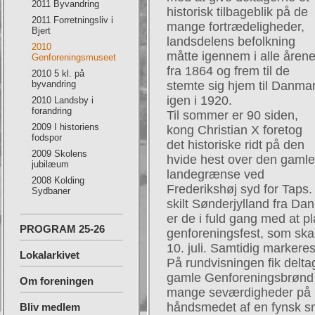
2011 Byvandring
historisk tilbageblik på de
2011 Forretningsliv i
mange fortrædeligheder,
Bjert
landsdelens befolkning
2010
måtte igennem i alle åren
Genforeningsmuseet
fra 1864 og frem til de
2010 5 kl. på
byvandring
stemte sig hjem til Danma
igen i 1920.
2010 Landsby i
forandring
Til sommer er 90 siden,
2009 I historiens
kong Christian X foretog
fodspor
det historiske ridt på den
2009 Skolens
hvide hest over den gaml
jubilæum
landegrænse ved
2008 Kolding
Frederikshøj syd for Taps
Sydbaner
skilt Sønderjylland fra Da
er de i fuld gang med at p
PROGRAM 25-26
genforeningsfest, som ska
10. juli. Samtidig marker
Lokalarkivet
På rundvisningen fik delt
gamle Genforeningsbrønd - b
Om foreningen
mange seværdigheder på m
håndsmedet af en fynsk s
Bliv medlem