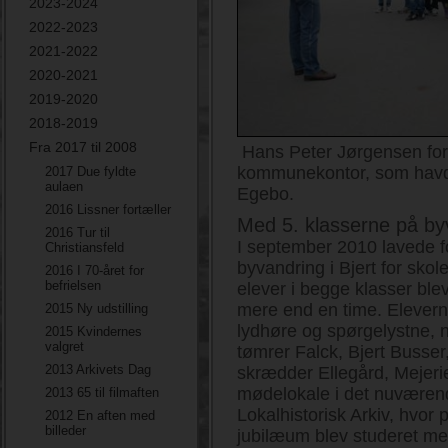
2023-2024
2022-2023
2021-2022
2020-2021
2019-2020
2018-2019
Fra 2017 til 2008
Hans Peter Jørgensen for
kommunekontor, som havde
2017 Due fyldte
aulaen
Egebo.
2016 Lissner fortæller
Med 5. klasserne på by
2016 Tur til
I september 2010 lavede f
Christiansfeld
byvandring i Bjert for skol
2016 I 70-året for
befrielsen
elever i begge klasser blev 
mere end en time. Elevern
2015 Ny udstilling
lydhøre og spørgelystne, nå
2015 Kvindernes
valgret
tømrer Falck, Bjert Busse
2013 Arkivets Dag
skrædder Ellegård, Mejer
mødelokale i det nuværend
2013 65 til filmaften
Lokalhistorisk Arkiv, hvor
2012 En aften med
billeder
jubilæum blev studeret me