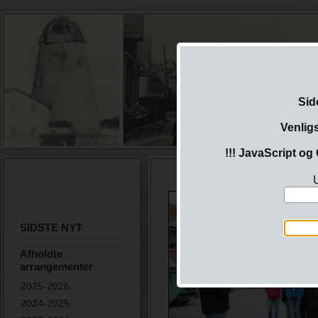
Sid
Venlig
!!! JavaScript og 
U
SIDSTE NYT
Afholdte
arrangementer
2025-2026
2024-2025