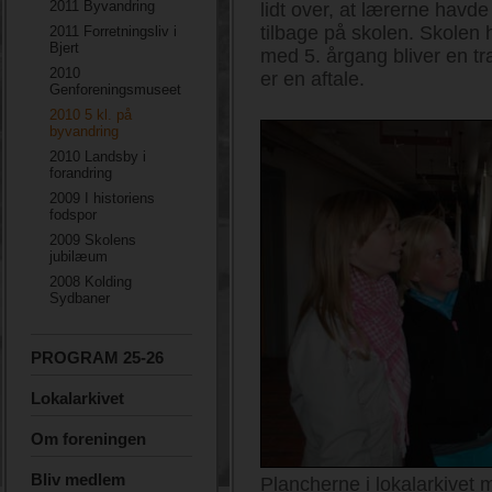
2011 Byvandring
lidt over, at lærerne havd
tilbage på skolen. Skolen ha
2011 Forretningsliv i
Bjert
med 5. årgang bliver en tra
2010
er en aftale.
Genforeningsmuseet
2010 5 kl. på
byvandring
2010 Landsby i
forandring
2009 I historiens
fodspor
2009 Skolens
jubilæum
2008 Kolding
Sydbaner
PROGRAM 25-26
Lokalarkivet
Om foreningen
Bliv medlem
Plancherne i lokalarkivet 