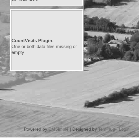
CountVisits Plugin:
One or both data files missing or
empty
Powered by
CMSimple
| Designed by
TemPlug
|
Login