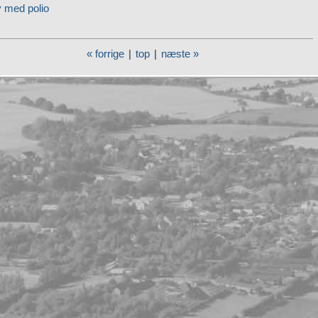
v med polio
« forrige
|
top
|
næste »