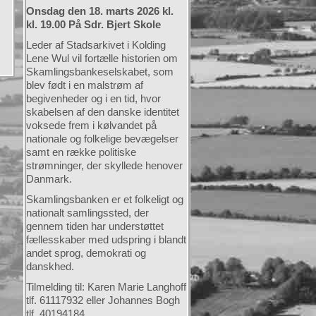
Onsdag den 18. marts 2026 kl.
kl. 19.00 På Sdr. Bjert Skole
Leder af Stadsarkivet i Kolding
Lene Wul vil fortælle historien om
Skamlingsbankeselskabet, som
blev født i en malstrøm af
begivenheder og i en tid, hvor
skabelsen af den danske identitet
voksede frem i kølvandet på
nationale og folkelige bevægelser
samt en række politiske
strømninger, der skyllede henover
Danmark.
Skamlingsbanken er et folkeligt og
nationalt samlingssted, der
gennem tiden har understøttet
fællesskaber med udspring i blandt
andet sprog, demokrati og
danskhed.
Tilmelding til: Karen Marie Langhoff
tlf. 61117932 eller Johannes Bogh
tlf. 40194184.