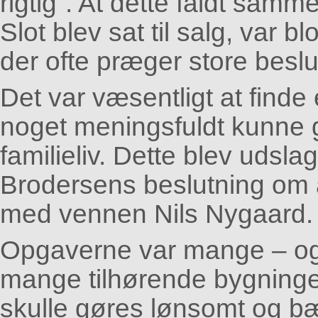
rigtig”. At dette faldt sam
Slot blev sat til salg, var b
der ofte præger store beslu
Det var væsentligt at finde
noget meningsfuldt kunne g
familieliv. Dette blev uds
Brodersens beslutning om
med vennen Nils Nygaard.
Opgaverne var mange – og 
mange tilhørende bygninge
skulle gøres lønsomt og bæ