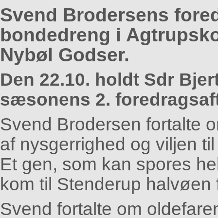
Svend Brodersens fored
bondedreng i Agtrupskov
Nybøl Godser.
Den 22.10. holdt Sdr Bjer
sæsonens 2. foredragsaf
Svend Brodersen fortalte o
af nysgerrighed og viljen ti
Et gen, som kan spores helt 
kom til Stenderup halvøen 
Svend fortalte om oldefaren