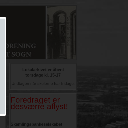
Lokalarkivet er åbent
torsdage kl. 15-17
Undtagen når skolerne har fridage.
Foredraget er
desværre aflyst!
Skamlingsbankeselskabet