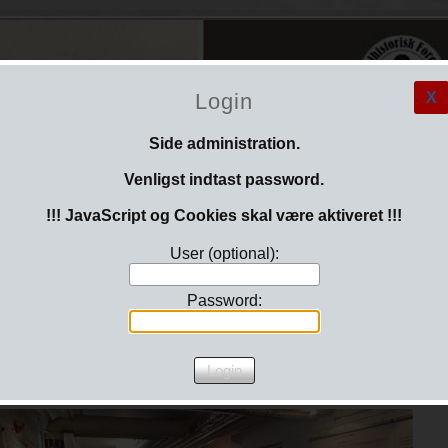
Login
X
Side administration.
Venligst indtast password.
!!! JavaScript og Cookies skal være aktiveret !!!
User (optional):
larkivets dag
Password:
ag den 8. november 2025 kl. 13.30 – 16.00 i lokalarkivet.
l besøgt åbent hus, hvor der var fernisering på en ny udstilling af
e nr. 11 til 24 på Vesterløkke.