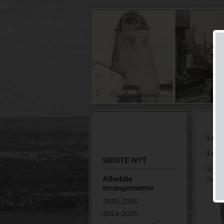
Loka
Lørd
SIDSTE NYT
Et ve
Afholdte
husen
arrangementer
2025-2026
2024-2025