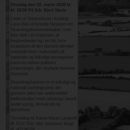
Onsdag den 18. marts 2026 kl.
kl. 19.00 På Sdr. Bjert Skole
Leder af Stadsarkivet i Kolding
Lene Wul vil fortælle historien om
Skamlingsbankeselskabet, som
blev født i en malstrøm af
begivenheder og i en tid, hvor
skabelsen af den danske identitet
voksede frem i kølvandet på
nationale og folkelige bevægelser
samt en række politiske
strømninger, der skyllede henover
Danmark.
Skamlingsbanken er et folkeligt og
nationalt samlingssted, der
gennem tiden har understøttet
fællesskaber med udspring i blandt
andet sprog, demokrati og
danskhed.
Tilmelding til: Karen Marie Langhoff
tlf. 61117932 eller Johannes Bogh
tlf. 40194184.