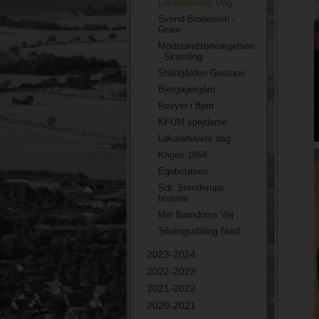
Lokalarkivets Dag
Svend Brodersen -
Gram
Modstandsbevægelsen
- Skamling
Staldgården Gestapo
Bjergagergård
Revyer i Bjert
KFUM spejderne
Lokalarkivets dag
Krigen 1864
Egobotøsen
Sdr. Stenderups
historie.
Min Barndoms Vej
Sikringsstilling Nord
2023-2024
2022-2023
2021-2022
2020-2021