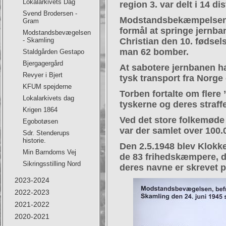
Lokalarkivets Dag
region 3. var delt i 14 dis
Svend Brodersen -
Modstandsbekæmpelsen h
Gram
formål at springe jernb
Modstandsbevægelsen
- Skamling
Christian den 10. fødsel
man 62 bomber.
Staldgården Gestapo
Bjergagergård
At sabotere jernbanen hav
Revyer i Bjert
tysk transport fra Norge 
KFUM spejderne
Torben fortalte om flere
Lokalarkivets dag
tyskerne og deres straffe
Krigen 1864
Ved det store folkemøde
Egobotøsen
var der samlet over 100
Sdr. Stenderups
historie.
Den 2.5.1948 blev Klokke
Min Barndoms Vej
de 83 frihedskæmpere, der
Sikringsstilling Nord
deres navne er skrevet p
2023-2024
2022-2023
2021-2022
2020-2021