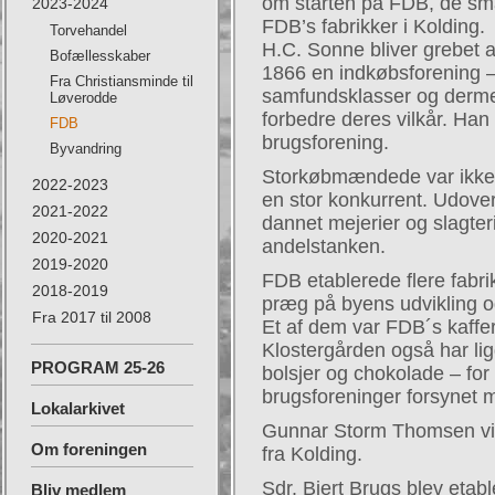
om starten på FDB, de sm
2023-2024
FDB’s fabrikker i Kolding.
Torvehandel
H.C. Sonne bliver grebet 
Bofællesskaber
1866 en indkøbsforening –
Fra Christiansminde til
samfundsklasser og dermed
Løverodde
forbedre deres vilkår. Han
FDB
brugsforening.
Byvandring
Storkøbmændede var ikke 
2022-2023
en stor konkurrent. Udove
2021-2022
dannet mejerier og slagte
2020-2021
andelstanken.
2019-2020
FDB etablerede flere fabrik
2018-2019
præg på byens udvikling 
Fra 2017 til 2008
Et af dem var FDB´s kafferi
Klostergården også har li
PROGRAM 25-26
bolsjer og chokolade – for
brugsforeninger forsynet m
Lokalarkivet
Gunnar Storm Thomsen vis
Om foreningen
fra Kolding.
Sdr. Bjert Brugs blev etabl
Bliv medlem