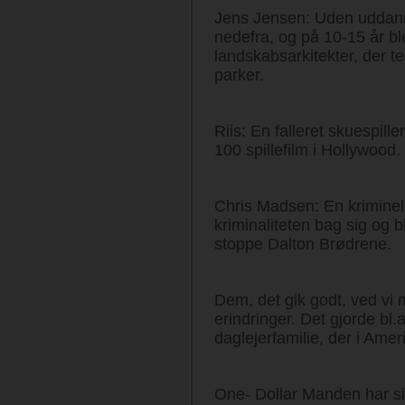
Jens Jensen: Uden uddann
nedefra, og på 10-15 år b
landskabsarkitekter, der t
parker.
Riis: En falleret skuespill
100 spillefilm i Hollywood.
Chris Madsen: En kriminel
kriminaliteten bag sig og bl
stoppe Dalton Brødrene.
Dem, det gik godt, ved vi 
erindringer. Det gjorde bl.a
daglejerfamilie, der i Amer
One- Dollar Manden har si