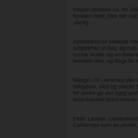
Rejsen kostede ca. en årsl
familien med, blev det natu
ufarlig.
Amerikanerne lokkede med
simpelthen et flag, og hvis
kunne skabe sig en tilvære
beholde den, og tillige fi
Manges liv i Amerika blev 
fattigdom, sled og slæbte 
for andre gik det rigtig go
amerikanske drøm kunne 
Peter Lassen: Udvandrede 
Californien som en pioner, 