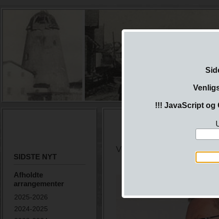
Sid
Venlig
!!! JavaScript og 
U
Ved Ole Sønnichsen.
SIDSTE NYT
Afholdte
arrangementer
2025-2026
2024-2025