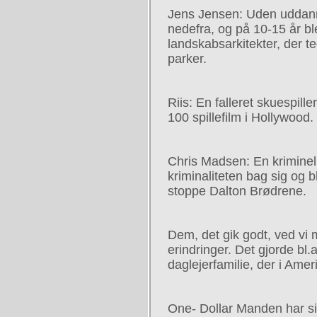
Jens Jensen: Uden uddann
nedefra, og på 10-15 år b
landskabsarkitekter, der t
parker.
Riis: En falleret skuespill
100 spillefilm i Hollywood.
Chris Madsen: En kriminel
kriminaliteten bag sig og bl
stoppe Dalton Brødrene.
Dem, det gik godt, ved vi 
erindringer. Det gjorde bl.a
daglejerfamilie, der i Amer
One- Dollar Manden har si