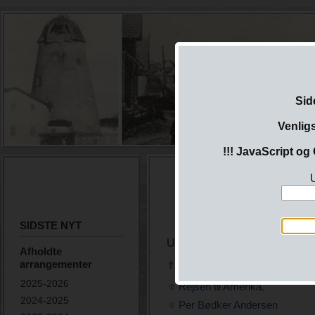
Sid
Venlig
!!! JavaScript og 
U
SIDSTE NYT
Undermenu
Afholdte
arrangementer
⇑ ..
2025-2026
Rejsen til Amerika.
2024-2025
Per Bødker Andersen